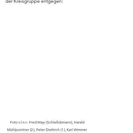
der Kreisgruppe entgegen:
Foto v.l.n.r.: Fred Mayr (Schießobmann), Harald 
Mühlpointner (2.), Peter Diettrich (1.), Karl Wimmer 